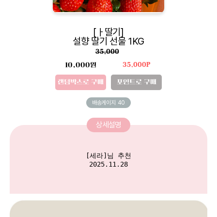
[ㅏ딸기]
설향 딸기 선물 1KG
35,000
10,000원
35,000P
랜덤박스로 구매
포인트로 구매
배송게이지
40
상세설명
[세라]님 추천

2025.11.28
