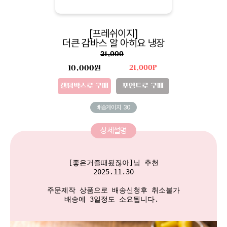
[프레쉬이지]
더큰 감바스 알 아히요 냉장
21,000
10,000원
21,000P
랜덤박스로 구매
포인트로 구매
배송게이지
30
상세설명
[좋은거즐때됬짆아]님 추천

2025.11.30

주문제작 상품으로 배송신청후 취소불가

배송에 3일정도 소요됩니다. 