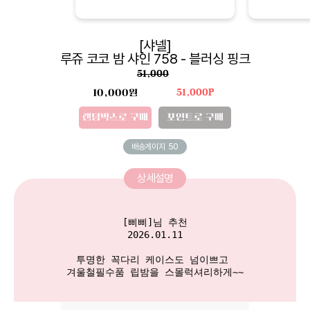
[샤넬]
루쥬 코코 밤 샤인 758 - 블러싱 핑크
51,000
10,000원
51,000P
랜덤박스로 구매
포인트로 구매
배송게이지
50
상세설명
[삐삐]님 추천

2026.01.11

투명한 꼭다리 케이스도 넘이쁘고 

겨울철필수품 립밤을 스몰럭셔리하게~~