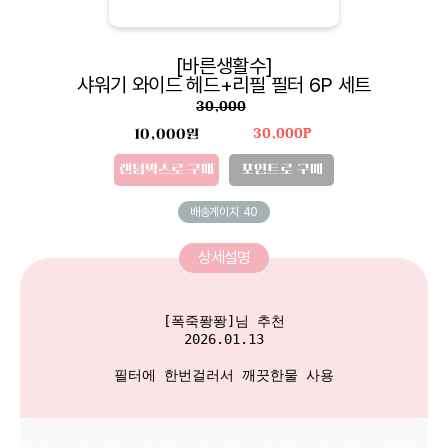
[바른생활수]
샤워기 와이드 헤드+리필 필터 6P 세트
30,000
10,000원
30,000P
랜덤박스로 구매
포인트로 구매
배송게이지
40
상세설명
[폭죽퐝퐝]님 추천

2026.01.13

필터에 한번걸러서 깨끗한물 사용