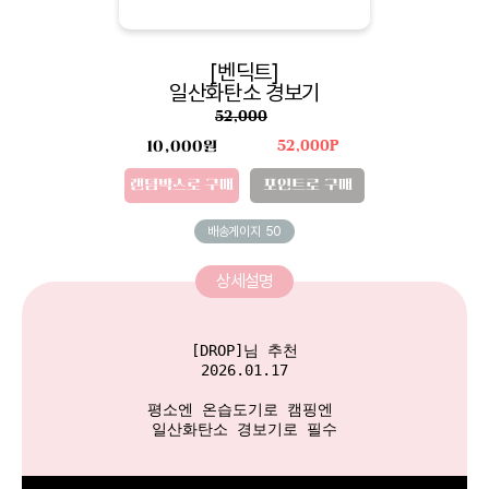
[벤딕트]
일산화탄소 경보기
52,000
10,000원
52,000P
랜덤박스로 구매
포인트로 구매
배송게이지
50
상세설명
[DROP]님 추천

2026.01.17

평소엔 온습도기로 캠핑엔 

일산화탄소 경보기로 필수