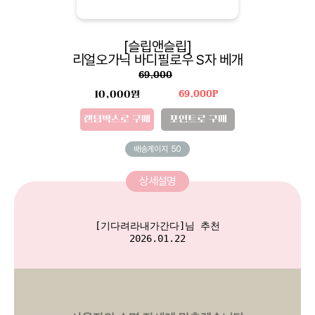
[슬립앤슬립]
리얼오가닉 바디필로우 S자 베개
69,000
10,000원
69,000P
랜덤박스로 구매
포인트로 구매
배송게이지
50
상세설명
[기다려라내가간다]님 추천

2026.01.22