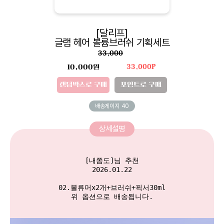
[달리프]
글램 헤어 볼륨브러쉬 기획세트
33,000
10,000원
33,000P
랜덤박스로 구매
포인트로 구매
배송게이지
40
상세설명
[내쫌도]님 추천

2026.01.22

02.볼류머x2개+브러쉬+픽서30ml

위 옵션으로 배송됩니다.