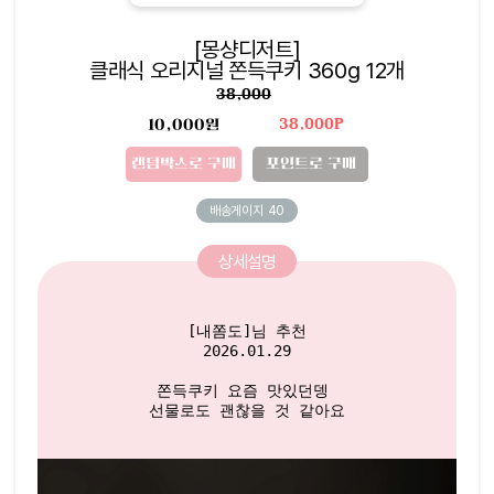
[몽샹디저트]
클래식 오리지널 쫀득쿠키 360g 12개
38,000
10,000원
38,000P
랜덤박스로 구매
포인트로 구매
배송게이지
40
상세설명
[내쫌도]님 추천

2026.01.29

쫀득쿠키 요즘 맛있던뎅 

선물로도 괜찮을 것 같아요