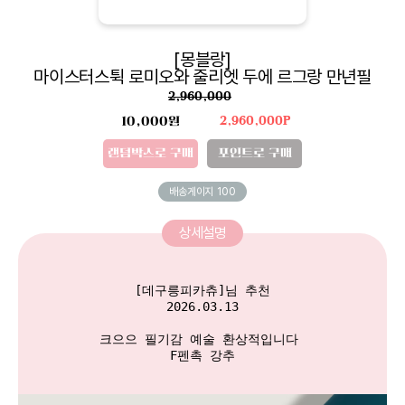
[몽블랑]
마이스터스튁 로미오와 줄리엣 두에 르그랑 만년필
2,960,000
10,000원
2,960,000P
랜덤박스로 구매
포인트로 구매
배송게이지
100
상세설명
[데구릉피카츄]님 추천

2026.03.13

크으으 필기감 예술 환상적입니다 

F펜촉 강추