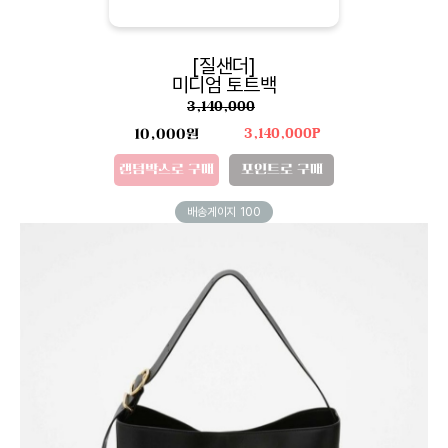
[질샌더]
미디엄 토트백
3,140,000
10,000원
3,140,000P
랜덤박스로 구매
포인트로 구매
배송게이지
100