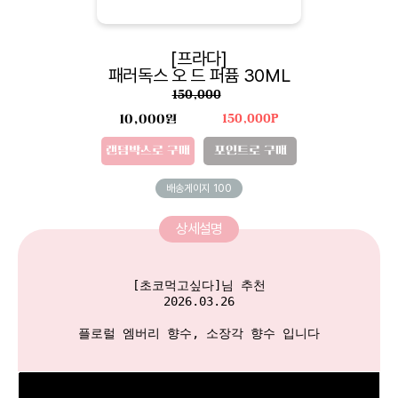
[프라다]
패러독스 오 드 퍼퓸 30ML
150,000
10,000원
150,000P
랜덤박스로 구매
포인트로 구매
배송게이지
100
상세설명
[초코먹고싶다]님 추천

2026.03.26

플로럴 엠버리 향수, 소장각 향수 입니다