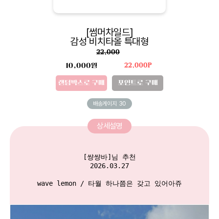
[썸머차일드]
감성 비치타올 특대형
22,000
10,000원
22,000P
랜덤박스로 구매
포인트로 구매
배송게이지
30
상세설명
[썅썅바]님 추천

2026.03.27

wave lemon / 타월 하나쯤은 갖고 있어아쥬