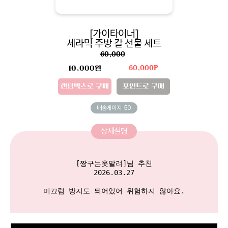
[가이타이너]
세라믹 주방 칼 선물 세트
60,000
10,000원
60,000P
랜덤박스로 구매
포인트로 구매
배송게이지
50
상세설명
[짱구는옷말려]님 추천

2026.03.27

미끄럼 방지도 되어있어 위험하지 않아요.