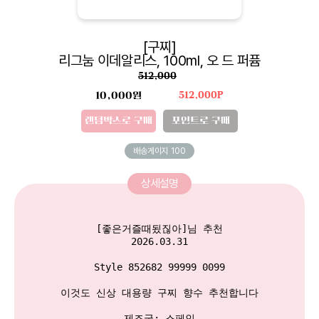
[구찌]
리그눔 이데알리스, 100ml, 오 드 퍼퓸
512,000
10,000원
512,000P
랜덤박스로 구매
포인트로 구매
배송게이지
100
상세설명
[좋은거즐때됬짆아]님 추천

2026.03.31

Style 852682 99999 0099

이것도 신상 대용량 구찌 향수 추천합니다

제조국: 스페인
