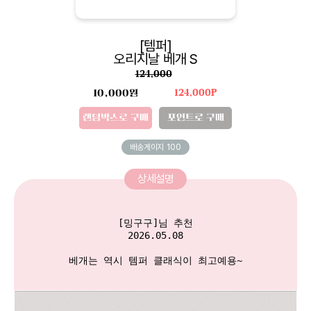
[템퍼]
오리지날 베개 S
124,000
10,000원
124,000P
랜덤박스로 구매
포인트로 구매
배송게이지
100
상세설명
[밍구구]님 추천

2026.05.08

베개는 역시 템퍼 클래식이 최고예용~