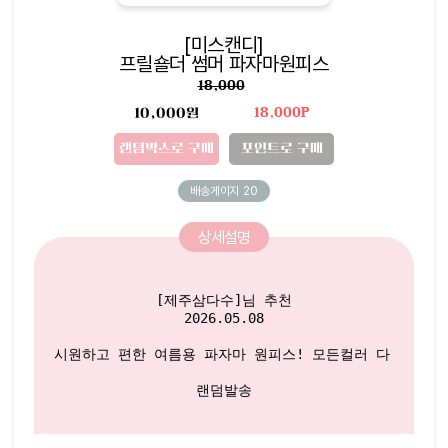
[미스캔디]
프릴숄더 썸머 파자마원피스
18,000
10,000원
18,000P
랜덤박스로 구매
포인트로 구매
배송게이지
20
상세설명
[제주삼다수]님 추천

2026.05.08

시원하고 편한 여름용 파자마 원피스! 모든컬러 다 예뻐요

랜덤발송