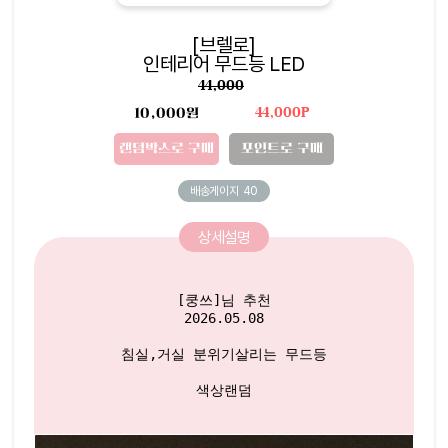
[브렐로]
인테리어 무드등 LED
44,000
10,000원
44,000P
랜덤박스로 구매
포인트로 구매
배송게이지
40
상세설명
[쿵쓰]님 추천

2026.05.08

침실,거실 분위기살리는 무드등

색상랜덤