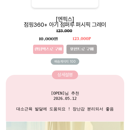
[엔픽스]
점핑360+ 아기 점퍼루 퍼시픽 그레이
123,000
10,000원
123,000P
랜덤박스로 구매
포인트로 구매
배송게이지
100
상세설명
[OPEN]님 추천

2026.05.12

대소근육 발달에 도움되요 ! 장난감 분리되서 좋음