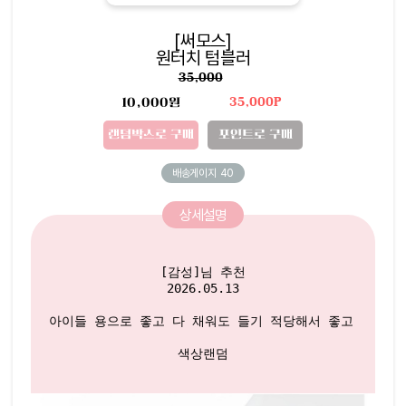
[써모스]
원터치 텀블러
35,000
10,000원
35,000P
랜덤박스로 구매
포인트로 구매
배송게이지
40
상세설명
[감성]님 추천

2026.05.13

아이들 용으로 좋고 다 채워도 들기 적당해서 좋고 잘 안새
색상랜덤