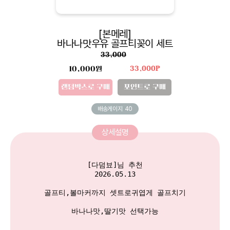
[본메레]
바나나맛우유 골프티꽂이 세트
33,000
10,000원
33,000P
랜덤박스로 구매
포인트로 구매
배송게이지
40
상세설명
[다덤뵤]님 추천

2026.05.13

골프티,볼마커까지 셋트로귀엽게 골프치기

바나나맛,딸기맛 선택가능