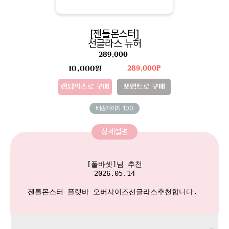
[젠틀몬스터]
선글라스 뉴허
289,000
10,000원
289,000P
랜덤박스로 구매
포인트로 구매
배송게이지
100
상세설명
[폴바셋]님 추천

2026.05.14

젠틀몬스터 플랫바 오버사이즈선글라스추천합니다. 