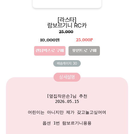
[라스타]
람보르기니 RC카
25,000
10,000원
25,000P
랜덤박스로 구매
포인트로 구매
배송게이지
30
상세설명
[옆집작은손]님 추천

2026.05.15

어린이는 아니지만 제가 갖고놀고싶어여

옵션 1번 람보르기니용용