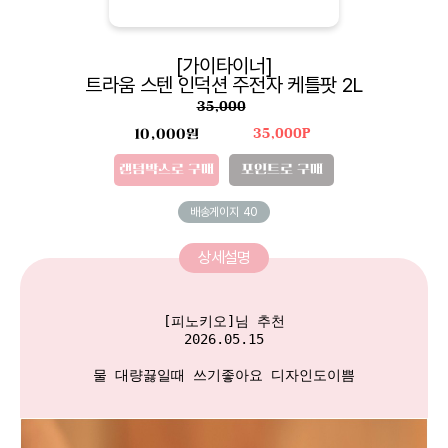
[가이타이너]
트라움 스텐 인덕션 주전자 케틀팟 2L
35,000
10,000원
35,000P
랜덤박스로 구매
포인트로 구매
배송게이지
40
상세설명
[피노키오]님 추천

2026.05.15

물 대량끓일때 쓰기좋아요 디자인도이쁨