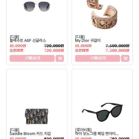
[디올]
[디올]
블랙수트 A6F 선글라스
My Dior 귀걸이
10,000원
720,000원
10,000원
7,500,000원
오픈마켓
720,000원
오픈마켓
7,500,000원
구매하기
구매하기
[디올]
[루이비통]
Saddle Bloom 카드 지갑
마이 모노그램 페임 캣아이
선글라스