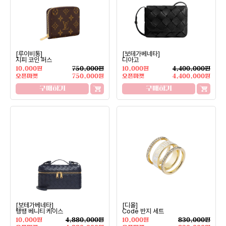
[루이비통]
[보테가베네타]
지피 코인 퍼스
디아고
10,000원
750,000원
10,000원
4,400,000원
오픈마켓
750,000원
오픈마켓
4,400,000원
구매하기
구매하기
[보테가베네타]
[디올]
뱅뱅 베니티 케이스
Code 반지 세트
10,000원
4,880,000원
10,000원
830,000원