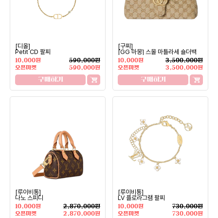
[디올]
[구찌]
Petit CD 팔찌
[GG 마몽] 스몰 마틀라세 숄더백
10,000원
590,000원
10,000원
3,500,000원
오픈마켓
590,000원
오픈마켓
3,500,000원
구매하기
구매하기
[루이비통]
[루이비통]
나노 스피디
LV 플로라그램 팔찌
10,000원
2,870,000원
10,000원
730,000원
오픈마켓
2,870,000원
오픈마켓
730,000원