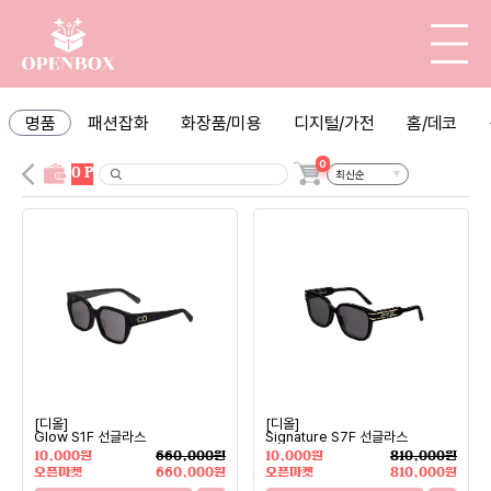
명품
패션잡화
화장품/미용
디지털/가전
홈/데코
0
0 P
[디올]
[디올]
Glow S1F 선글라스
Signature S7F 선글라스
10,000원
660,000원
10,000원
810,000원
오픈마켓
660,000원
오픈마켓
810,000원