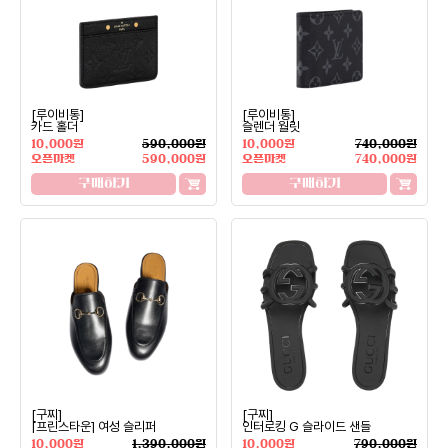
[루이비통]
[루이비통]
카드 홀더
슬렌더 월릿
10,000원
590,000원
10,000원
740,000원
오픈마켓
590,000원
오픈마켓
740,000원
구매하기
구매하기
[구찌]
[구찌]
[프린스타운] 여성 슬리퍼
인터로킹 G 슬라이드 샌들
10,000원
1,390,000원
10,000원
790,000원