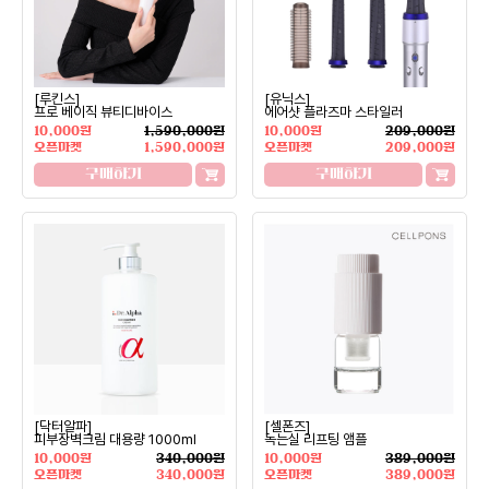
[루킨스]
[유닉스]
프로 베이직 뷰티디바이스
에어샷 플라즈마 스타일러
10,000원
1,590,000원
10,000원
209,000원
오픈마켓
1,590,000원
오픈마켓
209,000원
구매하기
구매하기
[닥터알파]
[셀폰즈]
피부장벽크림 대용량 1000ml
녹는실 리프팅 앰플
10,000원
340,000원
10,000원
389,000원
오픈마켓
340,000원
오픈마켓
389,000원