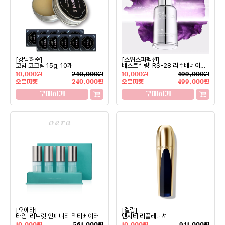
[강남허준]
[스위스퍼펙션]
코밤 코크림 15g, 10개
베스트셀링' RS-28 리주베네이션
세럼
10,000원
240,000원
10,000원
499,000원
오픈마켓
240,000원
오픈마켓
499,000원
구매하기
구매하기
[오에라]
[겔랑]
타임-리트릿 인피니티 액티베이터
덴시티 리플레니셔