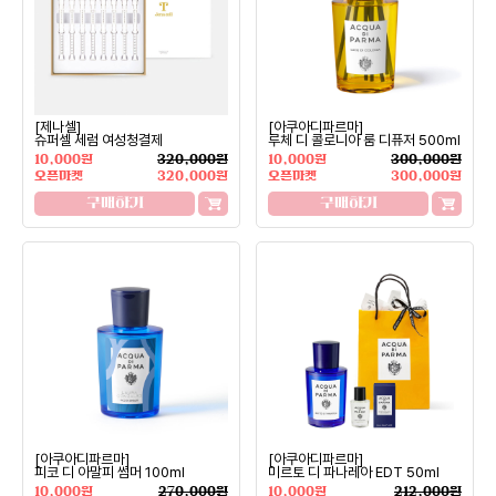
[제나셀]
[아쿠아디파르마]
슈퍼셀 세럼 여성청결제
루체 디 콜로니아 룸 디퓨저 500ml
10,000원
320,000원
10,000원
300,000원
오픈마켓
320,000원
오픈마켓
300,000원
구매하기
구매하기
[아쿠아디파르마]
[아쿠아디파르마]
피코 디 아말피 썸머 100ml
미르토 디 파나레아 EDT 50ml
10,000원
270,000원
10,000원
212,000원