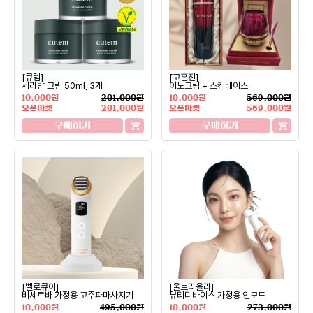
[큐템]
[고혼진]
세라밤 크림 50ml, 3개
이노크림 + 스킨베이스
10,000원
201,000원
10,000원
569,000원
오픈마켓
201,000원
오픈마켓
569,000원
구매하기
구매하기
[벨로큐어]
[울트라올라]
비세르바 가정용 고주파마사지기
뷰티디바이스 가정용 인모드
10,000원
495,000원
10,000원
273,000원