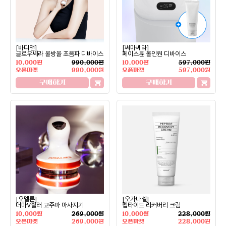
[바디앤]
[써마쎄라]
글로우쎄라 물방울 초음파 디바이스
페이스튠 올인원 디바이스
10,000원
990,000원
10,000원
597,000원
오픈마켓
990,000원
오픈마켓
597,000원
구매하기
구매하기
[오멜론]
[오가나셀]
더마V힐러 고주파 마사지기
펩타이드 리커버리 크림
10,000원
269,000원
10,000원
228,000원
오픈마켓
269,000원
오픈마켓
228,000원