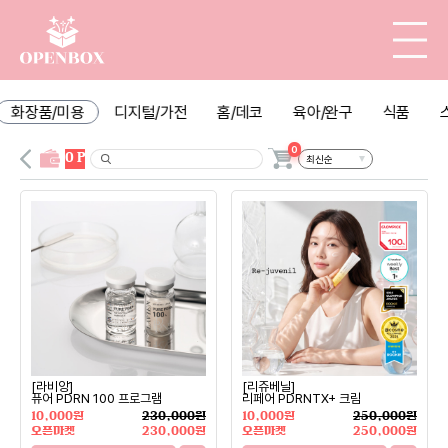
화장품/미용
디지털/가전
홈/데코
육아/완구
식품
0
0 P
[라비앙]
[리쥬베닐]
퓨어 PDRN 100 프로그램
리페어 PDRNTX+ 크림
10,000원
230,000원
10,000원
250,000원
오픈마켓
230,000원
오픈마켓
250,000원