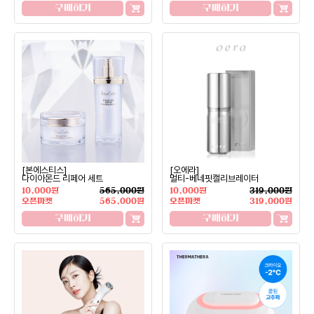
구매하기
구매하기
[본에스티스]
[오에라]
다이아몬드 리페어 세트
멀티-베네핏캘리브레이터
10,000원
565,000원
10,000원
319,000원
오픈마켓
565,000원
오픈마켓
319,000원
구매하기
구매하기