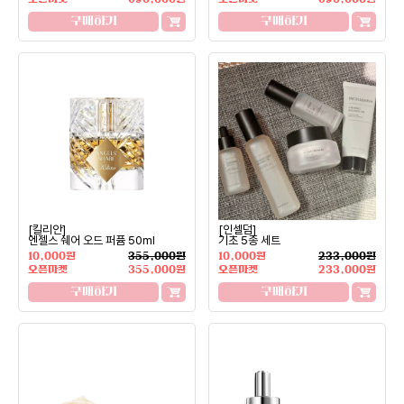
구매하기
구매하기
[킬리안]
[인셀덤]
엔젤스 쉐어 오드 퍼퓸 50ml
기초 5종 세트
10,000원
355,000원
10,000원
233,000원
오픈마켓
355,000원
오픈마켓
233,000원
구매하기
구매하기