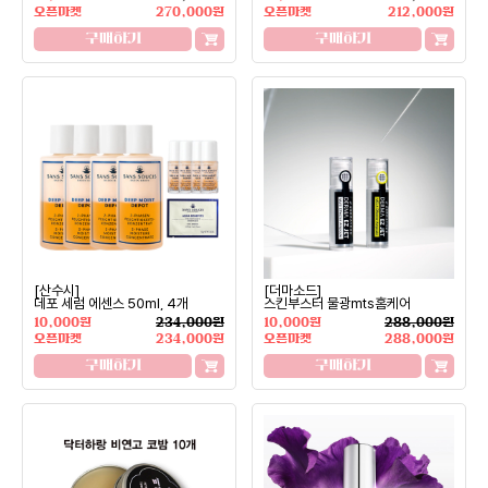
오픈마켓
270,000원
오픈마켓
212,000원
구매하기
구매하기
[산수시]
[더마소드]
데포 세럼 에센스 50ml, 4개
스킨부스터 물광mts홈케어
10,000원
234,000원
10,000원
288,000원
오픈마켓
234,000원
오픈마켓
288,000원
구매하기
구매하기