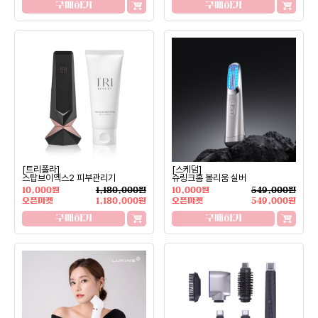
구매하기
구매하기
[트리폴라]
[스케덤]
스탑브이엑스2 피부관리기
슈링크홈 볼리움 실버
10,000원
1,180,000원
10,000원
549,000원
오픈마켓
1,180,000원
오픈마켓
549,000원
구매하기
구매하기