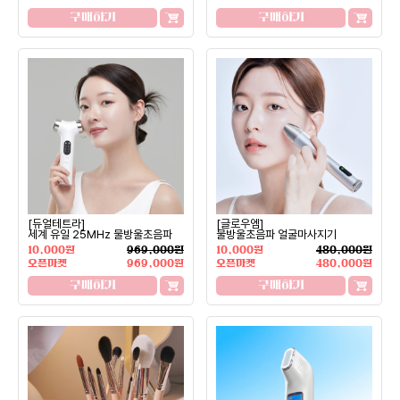
구매하기
구매하기
[듀얼테트라]
[글로우엠]
세계 유일 25MHz 물방울초음파
물방울초음파 얼굴마사지기
10,000원
969,000원
10,000원
480,000원
오픈마켓
969,000원
오픈마켓
480,000원
구매하기
구매하기