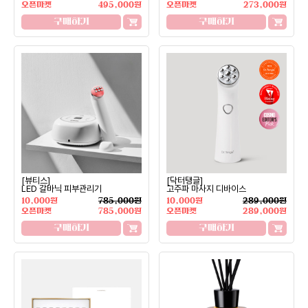
오픈마켓
495,000원
오픈마켓
273,000원
구매하기
구매하기
[뷰티스]
[닥터탱글]
LED 갈바닉 피부관리기
고주파 마사지 디바이스
10,000원
785,000원
10,000원
289,000원
오픈마켓
785,000원
오픈마켓
289,000원
구매하기
구매하기