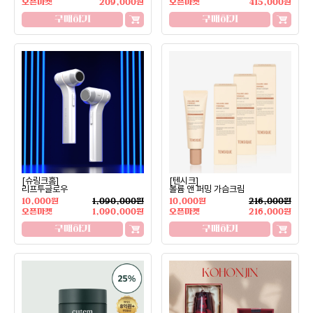
오픈마켓
209,000원
오픈마켓
415,000원
구매하기
구매하기
[슈링크홈]
[텐시크]
리프투글로우
볼륨 앤 퍼밍 가슴크림
10,000원
1,090,000원
10,000원
216,000원
오픈마켓
1,090,000원
오픈마켓
216,000원
구매하기
구매하기