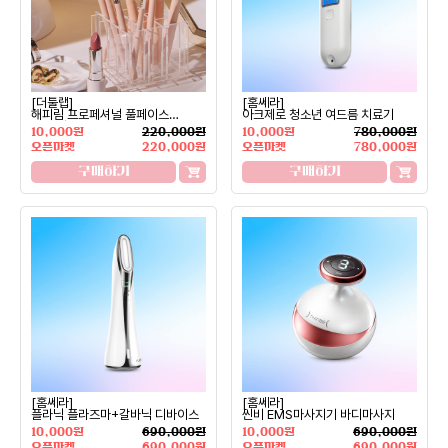
[더툴랩]
[홈쎄라]
해피림 프로페셔널 풀페이스
아크제로 청소년 여드름 치료기
12종세트
10,000원
220,000원
10,000원
780,000원
오픈마켓
220,000원
오픈마켓
780,000원
구매하기
구매하기
[홈쎄라]
[홈쎄라]
플라닉 플라즈마+갈바닉 디바이스
씬비 EMS마사지기 바디마사지
10,000원
690,000원
10,000원
690,000원
오픈마켓
690,000원
오픈마켓
690,000원