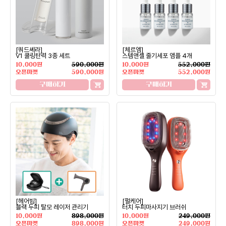
[쿼드쎄라]
[체르엠]
V1 쿨링탄력 3종 세트
스템앤셀 줄기세포 앰플 4개
10,000원
590,000원
10,000원
552,000원
오픈마켓
590,000원
오픈마켓
552,000원
구매하기
구매하기
[헤어빔]
[펄케어]
블랙 두피 탈모 레이저 관리기
터치 두피마사지기 브러쉬
10,000원
898,000원
10,000원
249,000원
오픈마켓
898,000원
오픈마켓
249,000원