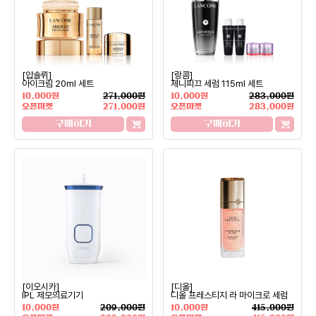
[압솔뤼]
[랑콤]
아이크림 20ml 세트
제니피끄 세럼 115ml 세트
10,000원
271,000원
10,000원
283,000원
오픈마켓
271,000원
오픈마켓
283,000원
구매하기
구매하기
[이오시카]
[디올]
IPL 제모의료기기
디올 프레스티지 라 마이크로 세럼
10,000원
209,000원
10,000원
415,000원