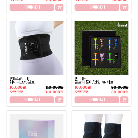
구매하기
구매하기
[에르고바디]
[버디원]
쉐이피EMS벨트
골프티 롱티/인형 4P세트
10,000원
110,000원
10,000원
30,000원
오픈마켓
110,000원
오픈마켓
30,000원
구매하기
구매하기