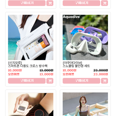
구매하기
구매하기
[신지모루]
[아쿠아다이브]
스마트폰 다용도 크로스 방수팩
스노쿨링 물안경 세트
10,000원
13,000원
10,000원
23,000원
오픈마켓
13,000원
오픈마켓
23,000원
구매하기
구매하기