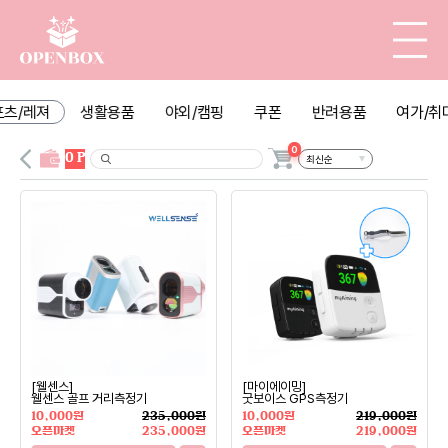
포츠/레져
생활용품
야외/캠핑
쿠폰
반려용품
여가/취
0
0 P
[웰센스]
[마이에이밍]
웰센스 골프 거리측정기
굿보이스 GPS측정기
10,000원
235,000원
10,000원
219,000원
오픈마켓
235,000원
오픈마켓
219,000원