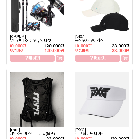
[아오맥스]
[네파]
무브먼트DX 듀오 낚시대셋
등산모자 고어텍스
10,000원
120,000원
10,000원
33,000원
오픈마켓
120,000원
오픈마켓
33,000원
구매하기
구매하기
[rnrn]
[PXG]
러닝조끼 베스트 트레일(블랙)
로고 와이드 바이저