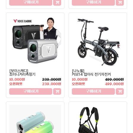
구매하기
구매하기
[보이스캐디]
[나노휠]
초미니거리측정기
커브14 접이식 전기자전거
10,000원
239,000원
10,000원
499,000원
오픈마켓
239,000원
오픈마켓
499,000원
구매하기
구매하기