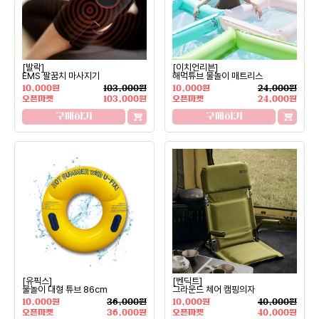
[발락]
[이치언리븐]
EMS 팔꿈치 마사지기
해먹튜브 물놀이 매트리스
10,000원
103,000원
10,000원
24,000원
오픈마켓
103,000원
오픈마켓
24,000원
구매하기
구매하기
[유픽스]
[벤딕트]
물놀이 대형 튜브 86cm
그라운드 체어 캠핑의자
10,000원
36,000원
10,000원
40,000원
오픈마켓
36,000원
오픈마켓
40,000원