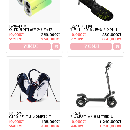
[알투지피플]
[스카티카메론]
OLED 레이저 골프 거리측정기
하프백 - 2018 멤버쉽 선데이 백
10,000원
269,000원
10,000원
850,000원
오픈마켓
269,000원
오픈마켓
850,000원
구매하기
구매하기
[썬마운틴]
[나노휠]
C130 스탠드백 네이비화이트
전동킥보드 듀얼퓨리 프리미엄
13Ah
10,000원
488,000원
10,000원
1,240,000원
오픈마켓
488,000원
오픈마켓
1,240,000원