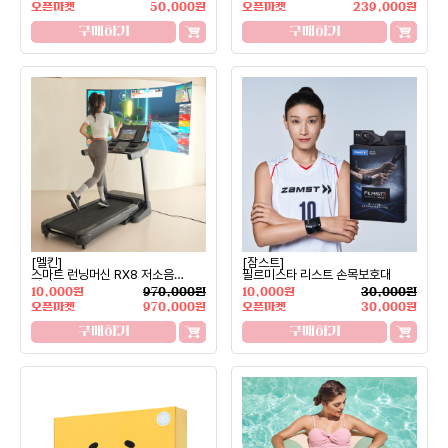
오픈마켓
50,000원
오픈마켓
239,000원
구매하기
구매하기
[멜킨]
[잠스트]
스마트 런닝머신 RX8 저소음
필르미스타 리스트 손목보호대
가정용
10,000원
970,000원
10,000원
30,000원
오픈마켓
970,000원
오픈마켓
30,000원
구매하기
구매하기