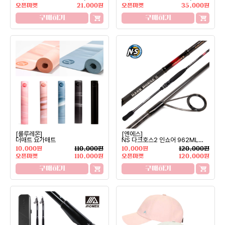
오픈마켓
21,000원
오픈마켓
35,000원
구매하기
구매하기
[룰루레몬]
[엔에스]
더매트 요가매트
NS 다크호스2 인쇼어 962ML
낚시대
10,000원
110,000원
10,000원
120,000원
오픈마켓
110,000원
오픈마켓
120,000원
구매하기
구매하기