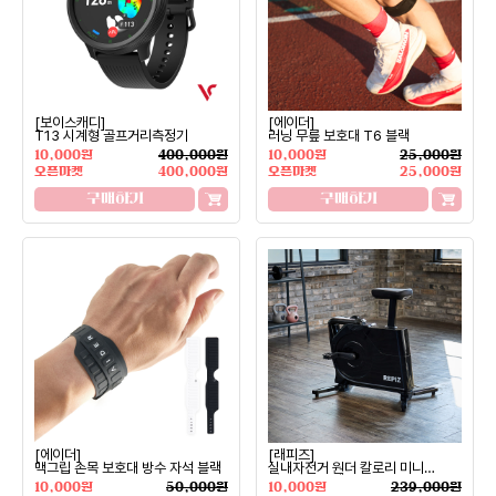
[보이스캐디]
[에이더]
T13 시계형 골프거리측정기
러닝 무릎 보호대 T6 블랙
10,000원
400,000원
10,000원
25,000원
오픈마켓
400,000원
오픈마켓
25,000원
구매하기
구매하기
[에이더]
[래피즈]
맥그립 손목 보호대 방수 자석 블랙
실내자전거 원더 칼로리 미니
미드나잇 블랙
10,000원
50,000원
10,000원
239,000원