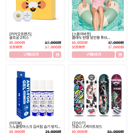
[카카오프렌즈]
[스윔어바웃]
골프공 2피스
클래식 원형 성인용 튜브
스트라이프
10,000원
57,000원
10,000원
17,000원
오픈마켓
57,000원
오픈마켓
17,000원
구매하기
구매하기
[이지뷰]
[ZOOT]
스노쿨링마스크 김서림 습기 방지
크로니 스케이트보드
3개
10,000원
21,000원
10,000원
35,000원