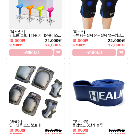
[엑스넬스]
[페누스]
컨트롤 골프티 티꽂이 네온플러스
무릎 냉찜질팩 온찜질팩 얼음찜질
4개입 SET
팩
10,000원
24,000원
10,000원
22,000원
오픈마켓
24,000원
오픈마켓
22,000원
구매하기
구매하기
[바를정]
[고무나라]
인라인 킥보드 보호대
풀업밴드 6단계 블루
10,000원
33,000원
10,000원
19,000원