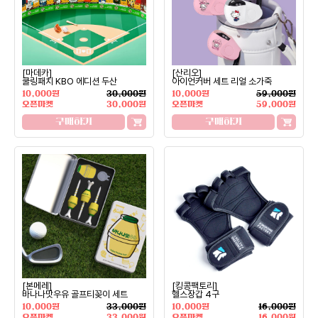
[마데카]
[산리오]
쿨링패치 KBO 에디션 두산
아이언커버 세트 리얼 소가죽
10,000원
30,000원
10,000원
59,000원
오픈마켓
30,000원
오픈마켓
59,000원
구매하기
구매하기
[본메레]
[킹콩팩토리]
바나나맛우유 골프티꽂이 세트
헬스장갑 4구
10,000원
33,000원
10,000원
16,000원
오픈마켓
33,000원
오픈마켓
16,000원