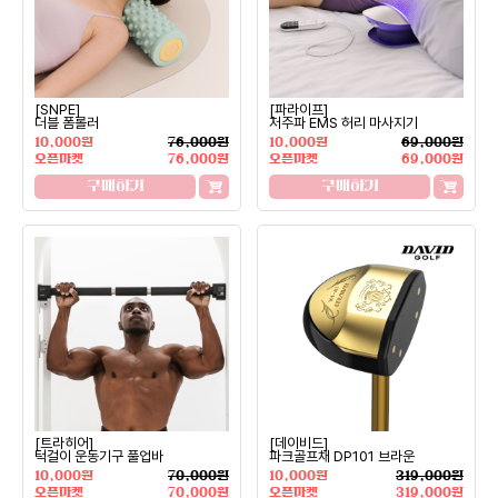
[SNPE]
[파라이프]
더블 폼롤러
저주파 EMS 허리 마사지기
10,000원
76,000원
10,000원
69,000원
오픈마켓
76,000원
오픈마켓
69,000원
구매하기
구매하기
[트라히어]
[데이비드]
턱걸이 운동기구 풀업바
파크골프채 DP101 브라운
10,000원
70,000원
10,000원
319,000원
오픈마켓
70,000원
오픈마켓
319,000원