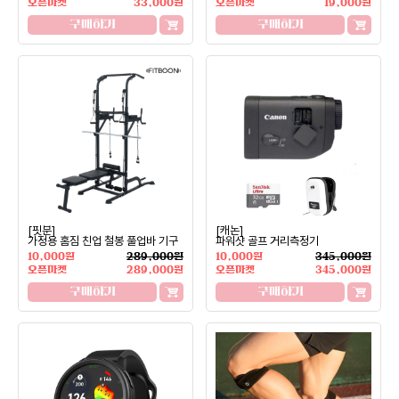
오픈마켓
33,000원
오픈마켓
19,000원
구매하기
구매하기
[핏분]
[캐논]
가정용 홈짐 친업 철봉 풀업바 기구
파워샷 골프 거리측정기
10,000원
289,000원
10,000원
345,000원
오픈마켓
289,000원
오픈마켓
345,000원
구매하기
구매하기